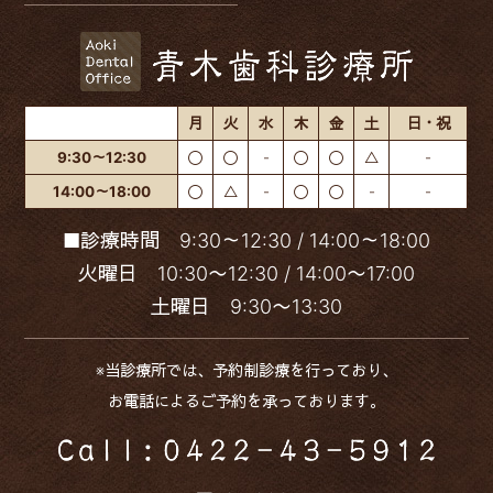
月
火
水
木
金
土
日・祝
9:30～12:30
〇
〇
-
〇
〇
△
-
14:00～18:00
〇
△
-
〇
〇
-
-
■診療時間 9:30～12:30 / 14:00～18:00
火曜日 10:30〜12:30 / 14:00〜17:00
土曜日 9:30〜13:30
※当診療所では、予約制診療を行っており、
お電話によるご予約を承っております。