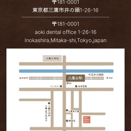
〒181-0001
東京都三鷹市井の頭1-26-16
〒181-0001
aoki dental office 1-26-16
Inokashira,Mitaka-shi,Tokyo,japan