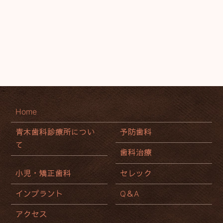
Home
青木歯科診療所につい
予防歯科
て
歯科治療
小児・矯正歯科
セレック
インプラント
Q＆A
アクセス